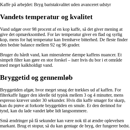
Kaffe på arbejdet: Bryg baristakvalitet uden avanceret udstyr
Vandets temperatur og kvalitet
Vand udgør over 98 procent af en kop kaffe, så det giver mening at
give det opmærksomhed. For lav temperatur giver en flad og syrlig
kop, mens for høj temperatur kan fremhæve bitterhed. De fleste finder
den bedste balance mellem 92 og 96 grader.
Bruger du hårdt vand, kan mineralerne dæmpe kaffens nuancer. Et
simpelt filter kan gøre en stor forskel – især hvis du bor i et område
med meget kalkholdigt vand.
Bryggetid og gennemløb
Bryggetiden afgør, hvor meget smag der trækkes ud af kaffen. For
filterkaffe ligger den ideelle tid typisk mellem 3 og 4 minutter, mens
espresso kræver under 30 sekunder. Hvis din kaffe smager for skarp,
kan du prøve at forkorte bryggetiden en smule. Er den derimod for
tynd, kan du lade vandet løbe lidt langsommere.
Små ændringer på få sekunder kan være nok til at ændre oplevelsen
markant. Brug et stopur, så du kan gentage de bryg, der fungerer bedst.