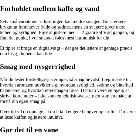
Forholdet mellem kaffe og vand
Selv små variationer i doseringen kan ændre smagen. En stærkere
brygning fremhæver fylde og sødme, mens en svagere giver mere
lethed og syrlighed. Prøv at justere med 1–2 gram kaffe ad gangen, og
find det punkt, hvor smagen føles mest harmonisk for dig.
Et tip er at bruge en digitalvægt – det gør det lettere at gentage præcis
den bryg, du bedst kan lide.
Smag med nysgerrighed
Når du tester forskellige justeringer, så smag bevidst. Læg mærke til,
hvordan aromaen udvikler sig, hvordan syrlighed, sødme og bitterhed
balancerer, og hvordan eftersmagen føles. Det kan være en hjælp at
skrive korte noter – ikke som en teknisk øvelse, men som en måde at
forstå din egen smag på.
Over tid vil du opdage, at du ikke længere behøver opskrifter. Du lærer
at læse kaffen og justere intuitivt.
Gør det til en vane