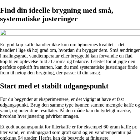
Find din ideelle brygning med små,
systematiske justeringer
En god kop kaffe handler ikke kun om bønnernes kvalitet – det
handler i lige så høj grad om, hvordan du brygger dem. Små ændringer
i malingsgrad, vandtemperatur eller bryggetid kan forvandle en flad
kop til en oplevelse fuld af aroma og balance. I stedet for at jagte den
perfekte opskrift fra starten, kan du med systematiske justeringer finde
frem til netop den brygning, der passer til din smag.
Start med et stabilt udgangspunkt
Før du begynder at eksperimentere, er det vigtigt at have et fast
udgangspunkt. Brug den samme type bønner, samme mængde kaffe og
vand, og noter dine resultater. På den måde kan du tydeligt mærke,
hvordan hver justering påvirker smagen.
Et godt udgangspunkt for filterkaffe er for eksempel 60 gram kaffe pr.
liter vand, en malingsgrad som groft sand og en vandtemperatur på
omkring 94 grader. Herfra kan du begynde at finjustere.