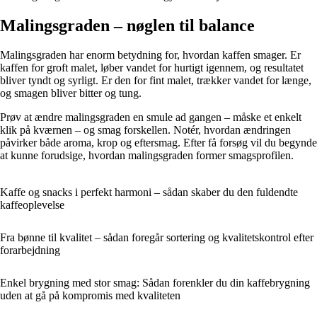
Malingsgraden – nøglen til balance
Malingsgraden har enorm betydning for, hvordan kaffen smager. Er
kaffen for groft malet, løber vandet for hurtigt igennem, og resultatet
bliver tyndt og syrligt. Er den for fint malet, trækker vandet for længe,
og smagen bliver bitter og tung.
Prøv at ændre malingsgraden en smule ad gangen – måske et enkelt
klik på kværnen – og smag forskellen. Notér, hvordan ændringen
påvirker både aroma, krop og eftersmag. Efter få forsøg vil du begynde
at kunne forudsige, hvordan malingsgraden former smagsprofilen.
Kaffe og snacks i perfekt harmoni – sådan skaber du den fuldendte
kaffeoplevelse
Fra bønne til kvalitet – sådan foregår sortering og kvalitetskontrol efter
forarbejdning
Enkel brygning med stor smag: Sådan forenkler du din kaffebrygning
uden at gå på kompromis med kvaliteten