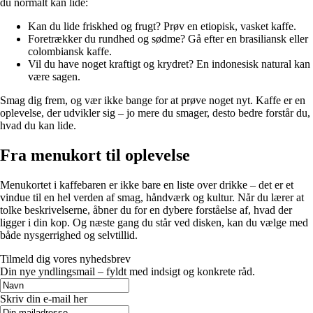
du normalt kan lide:
Kan du lide friskhed og frugt? Prøv en etiopisk, vasket kaffe.
Foretrækker du rundhed og sødme? Gå efter en brasiliansk eller
colombiansk kaffe.
Vil du have noget kraftigt og krydret? En indonesisk natural kan
være sagen.
Smag dig frem, og vær ikke bange for at prøve noget nyt. Kaffe er en
oplevelse, der udvikler sig – jo mere du smager, desto bedre forstår du,
hvad du kan lide.
Fra menukort til oplevelse
Menukortet i kaffebaren er ikke bare en liste over drikke – det er et
vindue til en hel verden af smag, håndværk og kultur. Når du lærer at
tolke beskrivelserne, åbner du for en dybere forståelse af, hvad der
ligger i din kop. Og næste gang du står ved disken, kan du vælge med
både nysgerrighed og selvtillid.
Tilmeld dig vores nyhedsbrev
Din nye yndlingsmail – fyldt med indsigt og konkrete råd.
Skriv din e-mail her