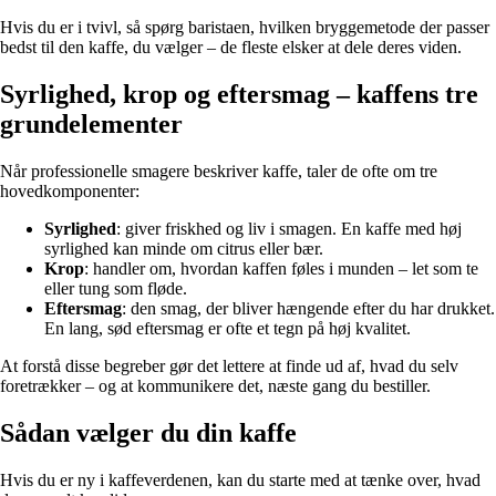
Hvis du er i tvivl, så spørg baristaen, hvilken bryggemetode der passer
bedst til den kaffe, du vælger – de fleste elsker at dele deres viden.
Syrlighed, krop og eftersmag – kaffens tre
grundelementer
Når professionelle smagere beskriver kaffe, taler de ofte om tre
hovedkomponenter:
Syrlighed
: giver friskhed og liv i smagen. En kaffe med høj
syrlighed kan minde om citrus eller bær.
Krop
: handler om, hvordan kaffen føles i munden – let som te
eller tung som fløde.
Eftersmag
: den smag, der bliver hængende efter du har drukket.
En lang, sød eftersmag er ofte et tegn på høj kvalitet.
At forstå disse begreber gør det lettere at finde ud af, hvad du selv
foretrækker – og at kommunikere det, næste gang du bestiller.
Sådan vælger du din kaffe
Hvis du er ny i kaffeverdenen, kan du starte med at tænke over, hvad