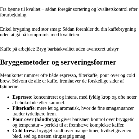
Fra bønne til kvalitet – sådan foregår sortering og kvalitetskontrol efter
forarbejdning
Enkel brygning med stor smag: Sådan forenkler du din kaffebrygning
uden at gå på kompromis med kvaliteten
Kaffe på arbejdet: Bryg baristakvalitet uden avanceret udstyr
Bryggemetoder og serveringsformer
Menukortet rummer ofte både espresso, filterkaffe, pour-over og cold
brew. Selvom de alle er kaffe, fremhæver de forskellige sider af
bønnerne.
Espresso
: koncentreret og intens, med fyldig krop og ofte noter
af chokolade eller karamel.
Filterkaffe
: mere let og aromatisk, hvor de fine smagsnuancer
træder tydeligere frem.
Pour-over (håndbryg)
: giver baristaen kontrol over bryggetid
og temperatur – perfekt til at fremhæve komplekse kaffer.
Cold brew
: brygget koldt over mange timer, hvilket giver en
blød, sød og næsten sirupsagtig smag.