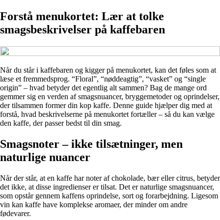
Forstå menukortet: Lær at tolke
smagsbeskrivelser på kaffebaren
Når du står i kaffebaren og kigger på menukortet, kan det føles som at
læse et fremmedsprog. “Floral”, “nøddeagtig”, “vasket” og “single
origin” – hvad betyder det egentlig alt sammen? Bag de mange ord
gemmer sig en verden af smagsnuancer, bryggemetoder og oprindelser,
der tilsammen former din kop kaffe. Denne guide hjælper dig med at
forstå, hvad beskrivelserne på menukortet fortæller – så du kan vælge
den kaffe, der passer bedst til din smag.
Smagsnoter – ikke tilsætninger, men
naturlige nuancer
Når der står, at en kaffe har noter af chokolade, bær eller citrus, betyder
det ikke, at disse ingredienser er tilsat. Det er naturlige smagsnuancer,
som opstår gennem kaffens oprindelse, sort og forarbejdning. Ligesom
vin kan kaffe have komplekse aromaer, der minder om andre
fødevarer.