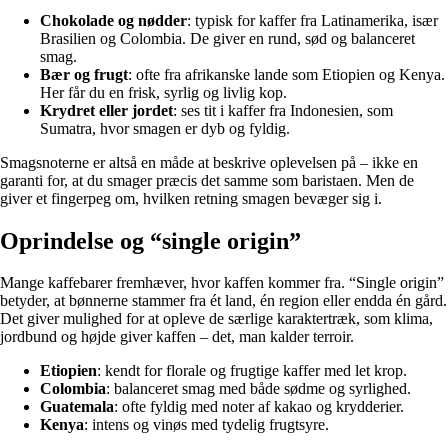
Chokolade og nødder
: typisk for kaffer fra Latinamerika, især
Brasilien og Colombia. De giver en rund, sød og balanceret
smag.
Bær og frugt
: ofte fra afrikanske lande som Etiopien og Kenya.
Her får du en frisk, syrlig og livlig kop.
Krydret eller jordet
: ses tit i kaffer fra Indonesien, som
Sumatra, hvor smagen er dyb og fyldig.
Smagsnoterne er altså en måde at beskrive oplevelsen på – ikke en
garanti for, at du smager præcis det samme som baristaen. Men de
giver et fingerpeg om, hvilken retning smagen bevæger sig i.
Oprindelse og “single origin”
Mange kaffebarer fremhæver, hvor kaffen kommer fra. “Single origin”
betyder, at bønnerne stammer fra ét land, én region eller endda én gård.
Det giver mulighed for at opleve de særlige karaktertræk, som klima,
jordbund og højde giver kaffen – det, man kalder terroir.
Etiopien
: kendt for florale og frugtige kaffer med let krop.
Colombia
: balanceret smag med både sødme og syrlighed.
Guatemala
: ofte fyldig med noter af kakao og krydderier.
Kenya
: intens og vinøs med tydelig frugtsyre.