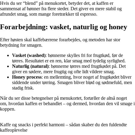
Hvis du ser “blend” på menukortet, betyder det, at kaffen er
sammensat af bønner fra flere steder. Det giver en mere stabil og
afrundet smag, som mange foretrækker til espresso.
Forarbejdning: vasket, naturlig og honey
Efter høsten skal kaffebærrene forarbejdes, og metoden har stor
betydning for smagen.
Vasket (washed)
: bønnerne skylles fri for frugtkød, før de
tørres. Resultatet er en ren, klar smag med tydelig syrlighed.
Naturlig (natural)
: bønnerne tørres med frugtkødet på. Det
giver en sødere, mere frugtig og ofte lidt vildere smag.
Honey process
: en mellemting, hvor noget af frugtkødet bliver
siddende under tørring. Smagen bliver blød og sødmefuld, men
stadig frisk.
Når du ser disse betegnelser på menukortet, fortæller de altså noget
om, hvordan kaffen er behandlet – og dermed, hvordan den vil smage i
koppen.
Kaffe og snacks i perfekt harmoni – sådan skaber du den fuldendte
kaffeoplevelse