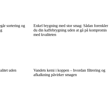
egår sortering og
Enkel brygning med stor smag: Sådan forenkler
ng
du din kaffebrygning uden at gå på kompromis
med kvaliteten
alitet uden
Vandets kemi i koppen – hvordan filtrering og
afkalkning påvirker smagen