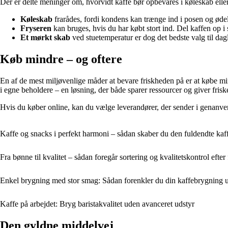
Der er delte meninger om, hvorvidt kaffe bør opbevares i køleskab eller 
Køleskab
frarådes, fordi kondens kan trænge ind i posen og ød
Fryseren
kan bruges, hvis du har købt stort ind. Del kaffen op i 
Et mørkt skab
ved stuetemperatur er dog det bedste valg til dag
Køb mindre – og oftere
En af de mest miljøvenlige måder at bevare friskheden på er at købe m
i egne beholdere – en løsning, der både sparer ressourcer og giver frisk
Hvis du køber online, kan du vælge leverandører, der sender i genanve
Kaffe og snacks i perfekt harmoni – sådan skaber du den fuldendte kaf
Fra bønne til kvalitet – sådan foregår sortering og kvalitetskontrol efter
Enkel brygning med stor smag: Sådan forenkler du din kaffebrygning 
Kaffe på arbejdet: Bryg baristakvalitet uden avanceret udstyr
Den gyldne middelvej