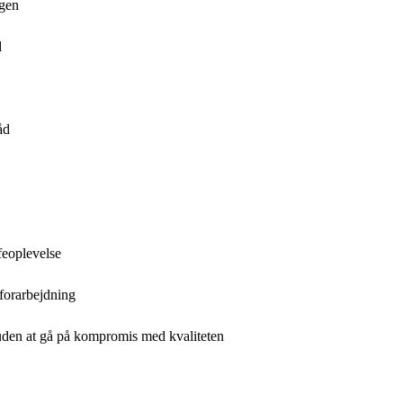
agen
d
åd
feoplevelse
 forarbejdning
uden at gå på kompromis med kvaliteten