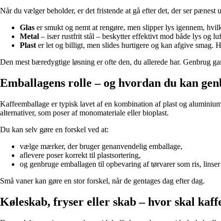
Når du vælger beholder, er det fristende at gå efter det, der ser pæne
Glas
er smukt og nemt at rengøre, men slipper lys igennem, hvilke
Metal
– især rustfrit stål – beskytter effektivt mod både lys og l
Plast
er let og billigt, men slides hurtigere og kan afgive smag. 
Den mest bæredygtige løsning er ofte den, du allerede har. Genbrug gamle
Emballagens rolle – og hvordan du kan ge
Kaffeemballage er typisk lavet af en kombination af plast og aluminium
alternativer, som poser af monomateriale eller bioplast.
Du kan selv gøre en forskel ved at:
vælge mærker, der bruger genanvendelig emballage,
aflevere poser korrekt til plastsortering,
og genbruge emballagen til opbevaring af tørvarer som ris, linser 
Små vaner kan gøre en stor forskel, når de gentages dag efter dag.
Køleskab, fryser eller skab – hvor skal kaff