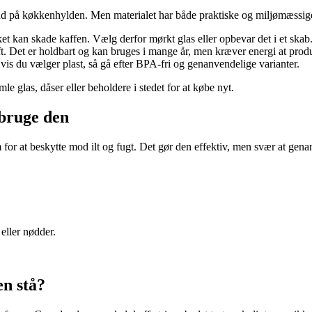
st ud på køkkenhylden. Men materialet har både praktiske og miljømæssi
t kan skade kaffen. Vælg derfor mørkt glas eller opbevar det i et skab. 
uft. Det er holdbart og kan bruges i mange år, men kræver energi at prod
Hvis du vælger plast, så gå efter BPA-fri og genanvendelige varianter.
 glas, dåser eller beholdere i stedet for at købe nyt.
nbruge den
 for at beskytte mod ilt og fugt. Det gør den effektiv, men svær at gen
eller nødder.
en stå?