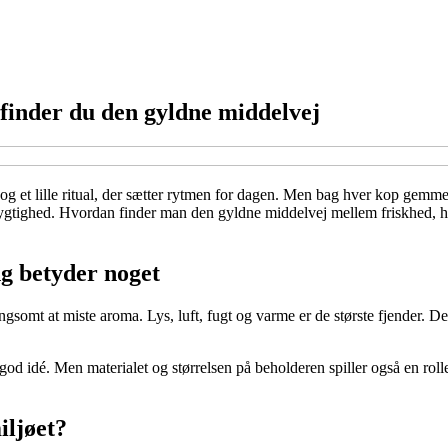
 finder du den gyldne middelvej
g et lille ritual, der sætter rytmen for dagen. Men bag hver kop gemmer
tighed. Hvordan finder man den gyldne middelvej mellem friskhed, hold
g betyder noget
langsomt at miste aroma. Lys, luft, fugt og varme er de største fjender.
od idé. Men materialet og størrelsen på beholderen spiller også en rolle
iljøet?