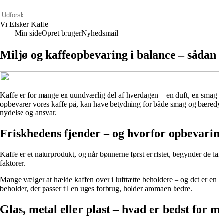
Vi Elsker Kaffe
Min side
Opret bruger
Nyhedsmail
Miljø og kaffeopbevaring i balance – sådan
Kaffe er for mange en uundværlig del af hverdagen – en duft, en smag o
opbevarer vores kaffe på, kan have betydning for både smag og bæredyg
nydelse og ansvar.
Friskhedens fjender – og hvorfor opbevarin
Kaffe er et naturprodukt, og når bønnerne først er ristet, begynder de 
faktorer.
Mange vælger at hælde kaffen over i lufttætte beholdere – og det er en g
beholder, der passer til en uges forbrug, holder aromaen bedre.
Glas, metal eller plast – hvad er bedst for m