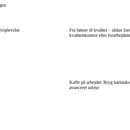
agen
feoplevelse
Fra bønne til kvalitet – sådan for
kvalitetskontrol efter forarbejdni
Kaffe på arbejdet: Bryg baristakv
avanceret udstyr