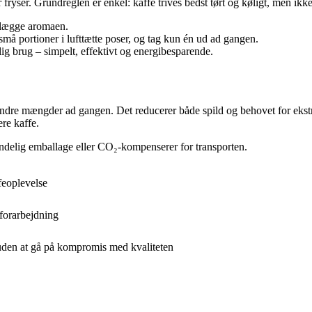
fryser. Grundreglen er enkel: kaffe trives bedst tørt og køligt, men ikke
elægge aromaen.
små portioner i lufttætte poser, og tag kun én ud ad gangen.
lig brug – simpelt, effektivt og energibesparende.
indre mængder ad gangen. Det reducerer både spild og behovet for ekst
ere kaffe.
ndelig emballage eller CO₂-kompenserer for transporten.
feoplevelse
 forarbejdning
uden at gå på kompromis med kvaliteten